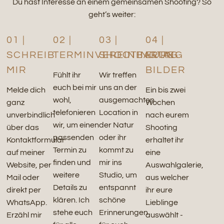
Du hast Interesse an einem gemeinsamen Shooting? So
geht’s weiter:
01 |
02 |
03 |
04 |
SCHREIB
TERMINVEREINBARUNG
SHOOTINGTAG
EURE
MIR
BILDER
Fühlt ihr
Wir treffen
euch bei mir
uns an der
Melde dich
Ein bis zwei
wohl,
ausgemachten
ganz
Wochen
telefonieren
Location in
unverbindlich
nach eurem
wir, um einen
der Natur
über das
Shooting
passenden
oder ihr
Kontaktformular
erhaltet ihr
Termin zu
kommt zu
auf meiner
eine
finden und
mir ins
Website, per
Auswahlgalerie,
weitere
Studio, um
Mail oder
aus welcher
Details zu
entspannt
direkt per
ihr eure
klären. Ich
schöne
WhatsApp.
Lieblinge
stehe euch
Erinnerungen
Erzähl mir
auswählt -