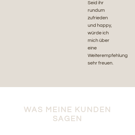
Seid ihr
rundum
zufrieden
und happy,
würde ich
mich über
eine
Weiterempfehlung
sehr freuen.
WAS MEINE KUNDEN
SAGEN