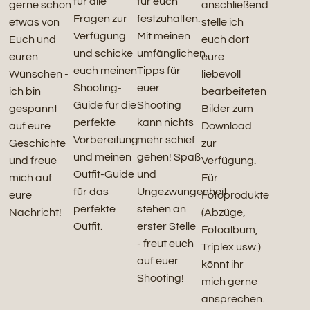
für alle
für euch
gerne schon
anschließend
Fragen zur
festzuhalten.
etwas von
stelle ich
Verfügung
Mit meinen
Euch und
euch dort
und schicke
umfänglichen
euren
eure
euch meinen
Tipps für
Wünschen -
liebevoll
Shooting-
euer
ich bin
bearbeiteten
Guide für die
Shooting
gespannt
Bilder zum
perfekte
kann nichts
auf eure
Download
Vorbereitung
mehr schief
Geschichte
zur
und meinen
gehen! Spaß
und freue
Verfügung.
Outfit-Guide
und
mich auf
Für
für das
Ungezwungenheit
eure
Fotoprodukte
perfekte
stehen an
Nachricht!
(Abzüge,
Outfit.
erster Stelle
Fotoalbum,
- freut euch
Triplex usw.)
auf euer
könnt ihr
Shooting!
mich gerne
ansprechen.