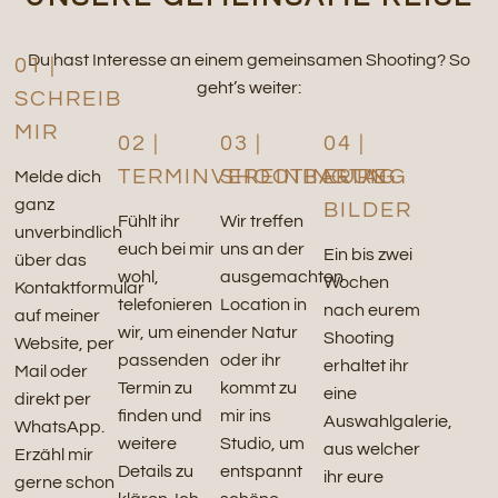
Du hast Interesse an einem gemeinsamen Shooting? So
01 |
geht’s weiter:
SCHREIB
MIR
02 |
03 |
04 |
TERMINVEREINBARUNG
SHOOTINGTAG
EURE
Melde dich
ganz
BILDER
Fühlt ihr
Wir treffen
unverbindlich
euch bei mir
uns an der
Ein bis zwei
über das
wohl,
ausgemachten
Wochen
Kontaktformular
telefonieren
Location in
nach eurem
auf meiner
wir, um einen
der Natur
Shooting
Website, per
passenden
oder ihr
erhaltet ihr
Mail oder
Termin zu
kommt zu
eine
direkt per
finden und
mir ins
Auswahlgalerie,
WhatsApp.
weitere
Studio, um
aus welcher
Erzähl mir
Details zu
entspannt
ihr eure
gerne schon