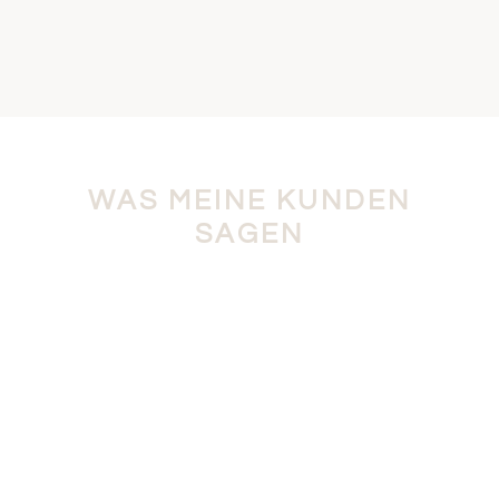
WAS MEINE KUNDEN
SAGEN
"Ich kann Vera uneingeschränkt
weiterempfehlen. Eine sehr nette und
empathische Fotografin, die bei unseren
Hochzeitsbildern ein fantastischen Job gemacht
hat. Die Bilder sind toll geworden, da sie sich Zeit