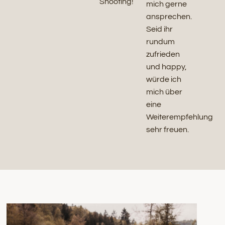
Shooting!
mich gerne
ansprechen.
Seid ihr
rundum
zufrieden
und happy,
würde ich
mich über
eine
Weiterempfehlung
sehr freuen.