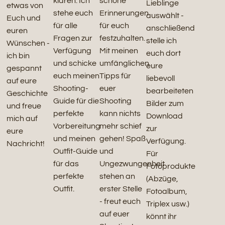
klären. Ich
schöne
Lieblinge
etwas von
stehe euch
Erinnerungen
auswählt -
Euch und
für alle
für euch
anschließend
euren
Fragen zur
festzuhalten.
stelle ich
Wünschen -
Verfügung
Mit meinen
euch dort
ich bin
und schicke
umfänglichen
eure
gespannt
euch meinen
Tipps für
liebevoll
auf eure
Shooting-
euer
bearbeiteten
Geschichte
Guide für die
Shooting
Bilder zum
und freue
perfekte
kann nichts
Download
mich auf
Vorbereitung
mehr schief
zur
eure
und meinen
gehen! Spaß
Verfügung.
Nachricht!
Outfit-Guide
und
Für
für das
Ungezwungenheit
Fotoprodukte
perfekte
stehen an
(Abzüge,
Outfit.
erster Stelle
Fotoalbum,
- freut euch
Triplex usw.)
auf euer
könnt ihr